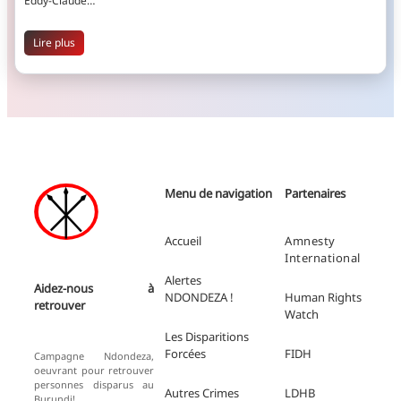
Eddy-Claude…
Lire plus
Menu de navigation
Partenaires
Accueil
Amnesty
International
Alertes
Aidez-nous à
NDONDEZA !
Human Rights
retrouver
Watch
Les Disparitions
Forcées
FIDH
Campagne Ndondeza,
oeuvrant pour retrouver
personnes disparus au
Autres Crimes
LDHB
Burundi!