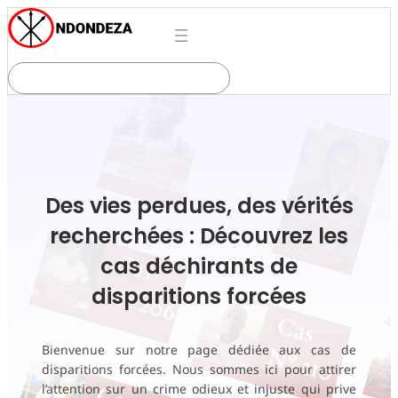
R
e
c
h
e
r
c
Des vies perdues, des vérités
h
recherchées : Découvrez les
e
cas déchirants de
r
disparitions forcées
Bienvenue sur notre page dédiée aux cas de
disparitions forcées. Nous sommes ici pour attirer
l’attention sur un crime odieux et injuste qui prive