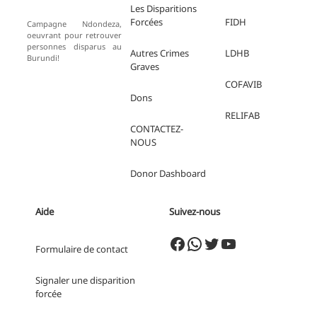
Les Disparitions
Forcées
FIDH
Campagne Ndondeza,
oeuvrant pour retrouver
personnes disparus au
Autres Crimes
LDHB
Burundi!
Graves
COFAVIB
Dons
RELIFAB
CONTACTEZ-
NOUS
Donor
Dashboard
Aide
Suivez-nous
Facebook
WhatsApp
Twitter
YouTube
Formulaire de contact
Signaler une disparition
forcée