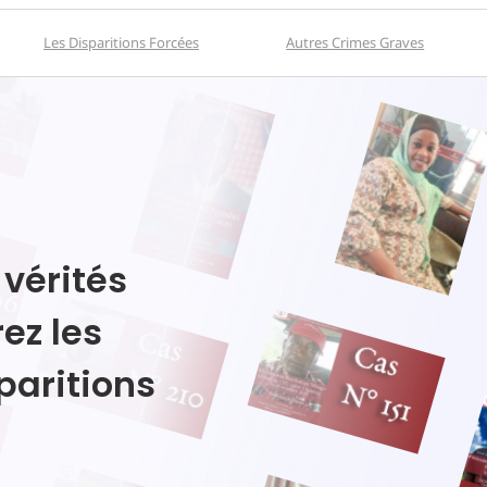
Les Disparitions Forcées
Autres Crimes Graves
 vérités
ez les
paritions