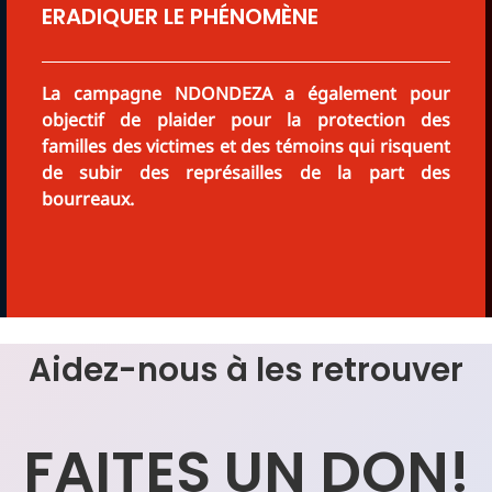
ERADIQUER LE PHÉNOMÈNE
La campagne NDONDEZA a également pour
objectif de plaider pour la protection des
familles des victimes et des témoins qui risquent
de subir des représailles de la part des
bourreaux.
Aidez-nous à les retrouver
FAITES UN DON!