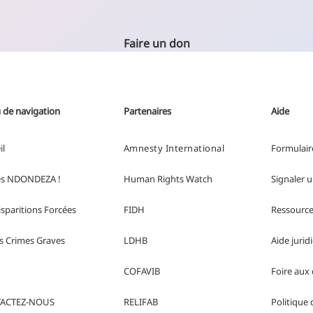
Faire un don
de navigation
Partenaires
Aide
il
Amnesty International
Formulair
es NDONDEZA !
Human Rights
Watch
Signaler u
isparitions Forcées
FIDH
Ressource
s Crimes Graves
LDHB
Aide jurid
COFAVIB
Foire aux
ACTEZ-NOUS
RELIFAB
Politique