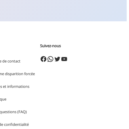
Suivez-nous
Facebook
WhatsApp
Twitter
YouTube
e de contact
ne disparition forcée
s et informations
ique
 questions (FAQ)
 de
confidentialité